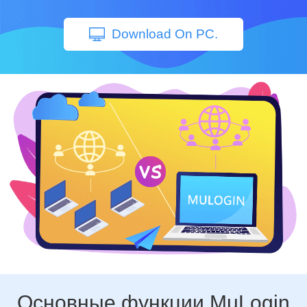
Download On PC.
Основные функции MuLogin