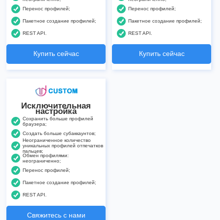
Перенос профилей;
Перенос профилей;
Пакетное создание профилей;
Пакетное создание профилей;
REST API.
REST API.
Купить сейчас
Купить сейчас
Исключительная
настройка
Сохранить больше профилей
браузера;
Создать больше субаккаунтов;
Неограниченное количество
уникальных профилей отпечатков
пальцев;
Обмен профилями:
неограниченно;
Перенос профилей;
Пакетное создание профилей;
REST API.
Свяжитесь с нами