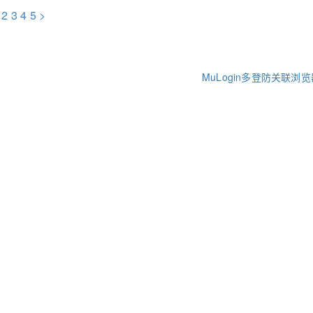
2
3
4
5
>
MuLogin多登防关联浏览