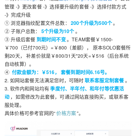
管理 -》更改套餐 -》选择要升级的套餐 -》选择付款方式
-》完成升级
① 浏览器指纹配置文件总数：
200个升级为500个
。
② 子账户总数：
5个升级为10个
。
③ 升级后套餐
到期时间不变
。TEAM套餐￥1500-
￥700（已付700元）=￥800（差额）， 原本SOLO套餐所
剩20天， 补差价就是￥800/31天*20天=￥516（后台系统
自动核算）。
④
付款金额为：￥516， 套餐到期时间6.16号。
2. 如网站套餐无法满足您时，可随时
联系客服定制套餐
。
3. 软件内和网站均有
季度付、半年付、和年付等优惠活
动
，如需修改为此套餐，可通过网站直接购买，或联系客
服处理。
具体价格可参考官网的“
价格方案
”。